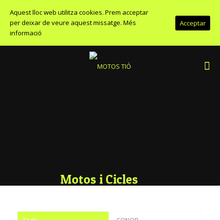
Aquest lloc web utilitza cookies. Prem acceptar
per deixar de veure aquest missatge.
Més
Acceptar
informació
Motos i Cicles
Todo
CONOR